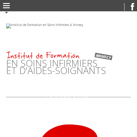
Aller
Outils
au
personnels
contenu.
|
Aller
à
la
navigation
Institut de Formation
ANNECY
EN SOINS INFIRMIERS
ET D'AIDES-SOIGNANTS
LA SIMULATION:
"NOUVELLE STAR" DE
LA FORMATION
INFIRMIÈRE À
ANNECY