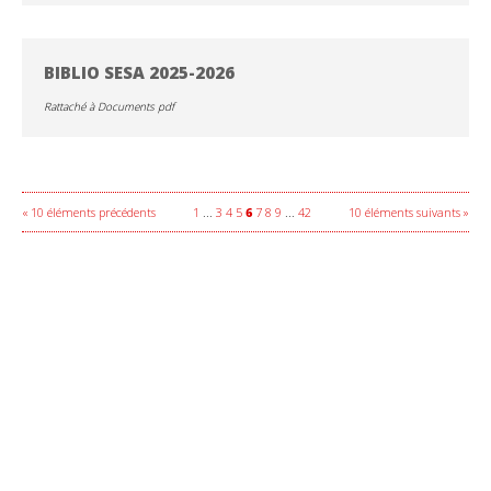
BIBLIO SESA 2025-2026
Rattaché à
Documents pdf
« 10 éléments précédents
1
...
3
4
5
6
7
8
9
...
42
10 éléments suivants »