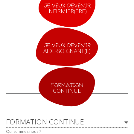
JE VEUX DEVENIR
INFIRMIER(ÈRE)
JE VEUX DEVENIR
AIDE-SOIGNANT(E)
FORMATION
CONTINUE
Navigation
FORMATION CONTINUE
Qui sommes nous ?