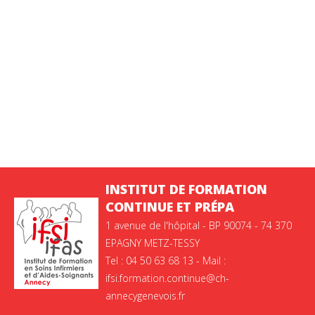
INSTITUT DE FORMATION
CONTINUE ET PRÉPA
1 avenue de l'hôpital - BP 90074 - 74 370
EPAGNY METZ-TESSY
Tel : 04 50 63 68 13 - Mail :
ifsi.formation.continue@ch-
annecygenevois.fr