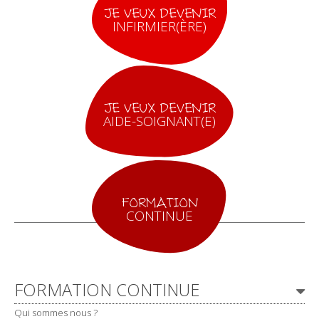
JE VEUX DEVENIR
INFIRMIER(ÈRE)
JE VEUX DEVENIR
AIDE-SOIGNANT(E)
FORMATION
CONTINUE
Navigation
FORMATION CONTINUE
Qui sommes nous ?