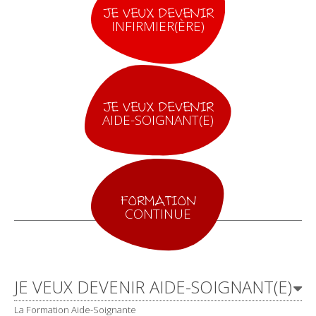
JE VEUX DEVENIR
INFIRMIER(ÈRE)
JE VEUX DEVENIR
AIDE-SOIGNANT(E)
FORMATION
CONTINUE
Navigation
JE VEUX DEVENIR AIDE-SOIGNANT(E)
La Formation Aide-Soignante