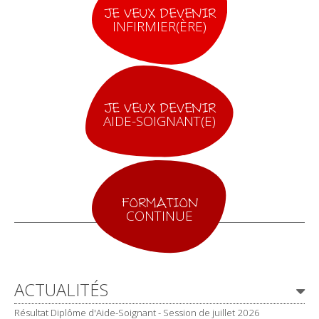
JE VEUX DEVENIR
INFIRMIER(ÈRE)
JE VEUX DEVENIR
AIDE-SOIGNANT(E)
FORMATION
CONTINUE
Navigation
ACTUALITÉS
Résultat Diplôme d'Aide-Soignant - Session de juillet 2026