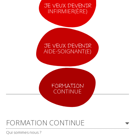
JE VEUX DEVENIR
INFIRMIER(ÈRE)
JE VEUX DEVENIR
AIDE-SOIGNANT(E)
FORMATION
CONTINUE
Navigation
FORMATION CONTINUE
Qui sommes nous ?