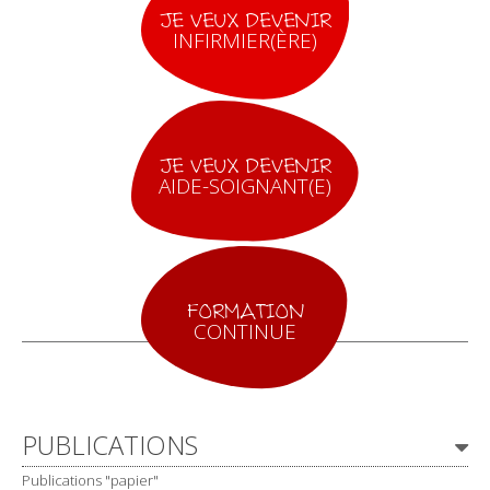
JE VEUX DEVENIR
INFIRMIER(ÈRE)
JE VEUX DEVENIR
AIDE-SOIGNANT(E)
FORMATION
CONTINUE
Navigation
PUBLICATIONS
Publications "papier"