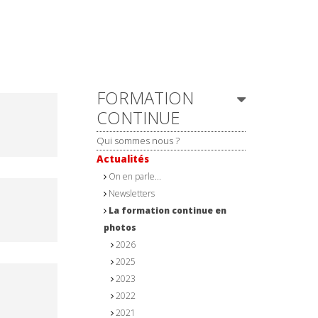
Navigation
FORMATION
CONTINUE
Qui sommes nous ?
Actualités
On en parle...
Newsletters
La formation continue en
photos
2026
2025
2023
2022
2021