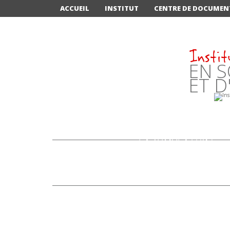
ACCUEIL
INSTITUT
CENTRE DE DOCUMEN
Instit
EN S
ET D
LA SIMULATION:
"NOUVELLE STAR" DE
LA FORMATION
INFIRMIÈRE À
ANNECY