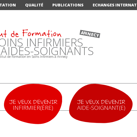
TATION
QUALITÉ
PUBLICATIONS
ECHANGES INTERNA
ut de Formation
ANNECY
OINS INFIRMIERS
'AIDES-SOIGNANTS
JE VEUX DEVENIR
JE VEUX DEVENIR
INFIRMIER(ÈRE)
AIDE-SOIGNANT(E)