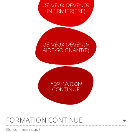
JE VEUX DEVENIR
INFIRMIER(ÈRE)
JE VEUX DEVENIR
AIDE-SOIGNANT(E)
FORMATION
CONTINUE
Navigation
FORMATION CONTINUE
Qui sommes nous ?