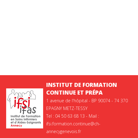
INSTITUT DE FORMATION
CONTINUE ET PRÉPA
1 avenue de l'hôpital - BP 90074 - 74 370
EPAGNY METZ-TESSY
Tel : 04 50 63 68 13 - Mail :
ifsi.formation.continue@ch-
annecygenevois.fr