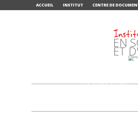
ACCUEIL
INSTITUT
CENTRE DE DOCUMEN
Instit
EN S
ET D
LA SIMULATION:
"NOUVELLE STAR" DE
LA FORMATION
INFIRMIÈRE À
ANNECY