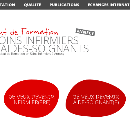
TATION
QUALITÉ
PUBLICATIONS
ECHANGES INTERNA
ut de Formation
ANNECY
OINS INFIRMIERS
'AIDES-SOIGNANTS
JE VEUX DEVENIR
JE VEUX DEVENIR
INFIRMIER(ÈRE)
AIDE-SOIGNANT(E)