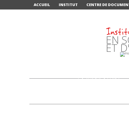
ACCUEIL
INSTITUT
CENTRE DE DOCUMEN
Instit
EN S
ET D
LA SIMULATION:
"NOUVELLE STAR" DE
LA FORMATION
INFIRMIÈRE À
ANNECY