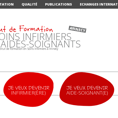
TATION
QUALITÉ
PUBLICATIONS
ECHANGES INTERNA
ut de Formation
ANNECY
OINS INFIRMIERS
'AIDES-SOIGNANTS
JE VEUX DEVENIR
JE VEUX DEVENIR
INFIRMIER(ÈRE)
AIDE-SOIGNANT(E)