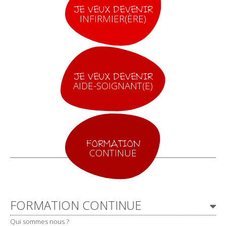
JE VEUX DEVENIR
INFIRMIER(ÈRE)
JE VEUX DEVENIR
AIDE-SOIGNANT(E)
FORMATION
CONTINUE
Navigation
FORMATION CONTINUE
Qui sommes nous ?