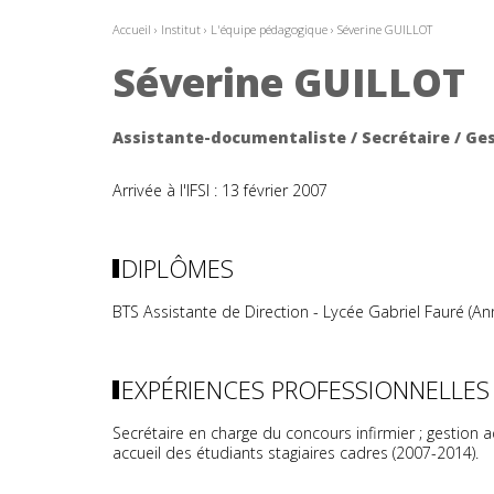
Accueil
›
Institut
›
L'équipe pédagogique
›
Séverine GUILLOT
Séverine GUILLOT
Assistante-documentaliste / Secrétaire / Ges
Arrivée à l'IFSI : 13 février 2007
DIPLÔMES
BTS Assistante de Direction - Lycée Gabriel Fauré (A
EXPÉRIENCES PROFESSIONNELLES
Secrétaire en charge du concours infirmier ; gestion 
accueil des étudiants stagiaires cadres (2007-2014).