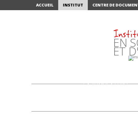
ACCUEIL
INSTITUT
CENTRE DE DOCUMEN
Instit
EN S
ET D
LA SIMULATION:
"NOUVELLE STAR" DE
LA FORMATION
INFIRMIÈRE À
ANNECY