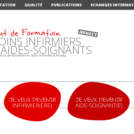
TATION
QUALITÉ
PUBLICATIONS
ECHANGES INTERNA
ut de Formation
ANNECY
OINS INFIRMIERS
'AIDES-SOIGNANTS
JE VEUX DEVENIR
JE VEUX DEVENIR
INFIRMIER(ÈRE)
AIDE-SOIGNANT(E)