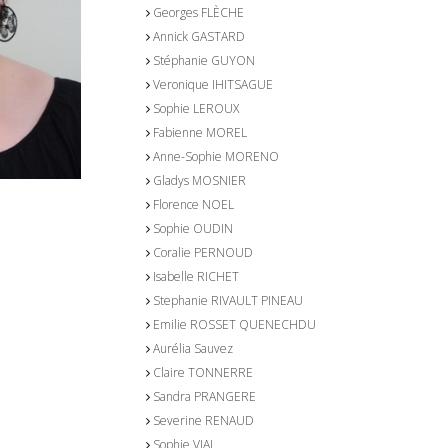
Georges FLÈCHE
Annick GASTARD
Stéphanie GUYON
Veronique IHITSAGUE
Sophie LEROUX
Fabienne MOREL
Anne-Sophie MORENO
Gladys MOSNIER
Florence NOEL
Sophie OUDIN
Coralie PERNOUD
Isabelle RICHET
Stephanie RIVAULT PINEAU
Emilie ROSSET QUENECHDU
Aurélia Sauvez
Claire TONNERRE
Sandra PRANGERE
Severine RENAUD
Sophie VIAL