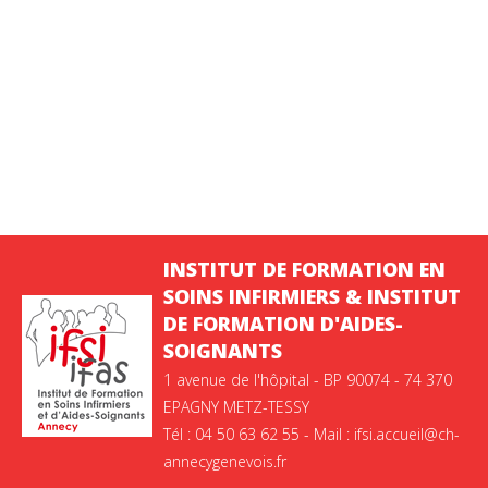
INSTITUT DE FORMATION EN
SOINS INFIRMIERS & INSTITUT
DE FORMATION D'AIDES-
SOIGNANTS
1 avenue de l'hôpital - BP 90074 - 74 370
EPAGNY METZ-TESSY
Tél : 04 50 63 62 55 - Mail : ifsi.accueil@ch-
annecygenevois.fr