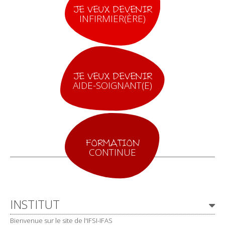
JE VEUX DEVENIR
INFIRMIER(ÈRE)
JE VEUX DEVENIR
AIDE-SOIGNANT(E)
FORMATION
CONTINUE
Navigation
INSTITUT
Bienvenue sur le site de l'IFSI-IFAS