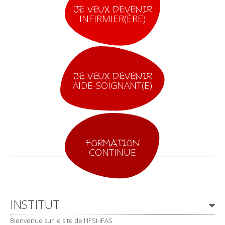
JE VEUX DEVENIR
INFIRMIER(ÈRE)
JE VEUX DEVENIR
AIDE-SOIGNANT(E)
FORMATION
CONTINUE
Navigation
INSTITUT
Bienvenue sur le site de l'IFSI-IFAS